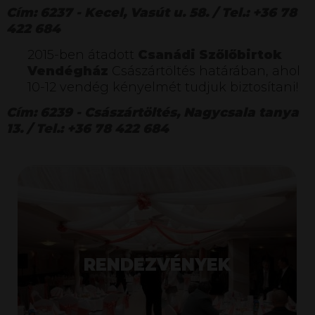
Cím: 6237 - Kecel, Vasút u. 58. / Tel.: +36 78
422 684
2015-ben átadott
Csanádi Szőlőbirtok
Vendégház
Császártöltés határában, ahol
10-12 vendég kényelmét tudjuk biztosítani!
Cím: 6239 - Császártöltés, Nagycsala tanya
13. / Tel.: +36 78 422 684
RENDEZVÉNYEK