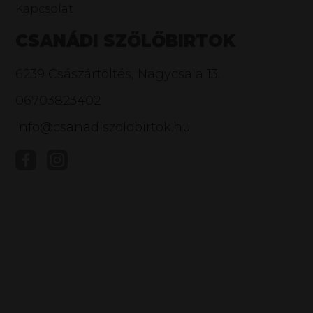
Kapcsolat
CSANÁDI SZŐLŐBIRTOK
6239 Császártöltés, Nagycsala 13.
06703823402
info@csanadiszolobirtok.hu