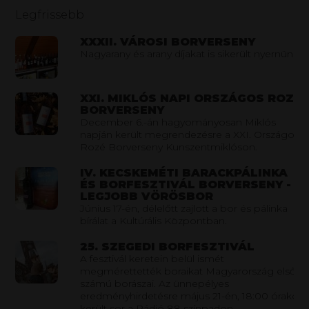
Legfrissebb
XXXII. VÁROSI BORVERSENY
Nagyarany és arany díjakat is sikerült nyernünk
XXI. MIKLÓS NAPI ORSZÁGOS ROZÉ
BORVERSENY
December 6.-án hagyományosan Miklós
napján került megrendezésre a XXI. Országos
Rozé Borverseny Kunszentmiklóson.
IV. KECSKEMÉTI BARACKPÁLINKA
ÉS BORFESZTIVÁL BORVERSENY -
LEGJOBB VÖRÖSBOR
Június 17-én, délelőtt zajlott a bor és pálinka
bírálat a Kultúrális Központban.
25. SZEGEDI BORFESZTIVÁL
A fesztivál keretein belül ismét
megmérettették boraikat Magyarország első
számú borászai. Az ünnepélyes
eredményhirdetésre május 21-én, 18:00 órakor
került sor a Rádió 88 színpadon.