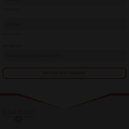
Vezetéknév
Keresztnév
Email cím
ÉRTESÍTÉST KÉREK!