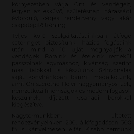
környezetben várja Önt és vendégeit,
legyen az esküvő, születésnap, házassági
évforduló, céges rendezvény vagy akár
csapatépítő tréning.
Teljes körű szolgáltatásainkban átfogó
cateringet biztosítunk, házias fogásaink
után mind a 10 ujját megnyalják a
vendégek. Boraink és ételeink remekül
passzolnak egymáshoz, kívánság szerint
más italokkal is készülünk. Színvonalas
saját konyhánkban bármit megalkotunk,
amit Ön szeretne. Helyi, hagyományos ízek,
nemzetközi finomságok és modern fogások
készülnek, díjazott Csanádi borokkal
kiegészítve.
Nagytermünkben, ültetett
rendezvényeinken 200, állófogadáson 300
fő is kényelmesen elfér! Kisebb termünk