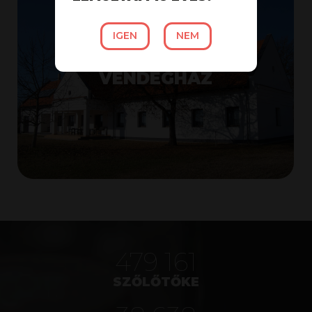
IGEN
NEM
VENDEGHÁZ
575 588
SZŐLŐTŐKE