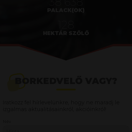
46 413
PALACK(OK)
154
HEKTÁR SZŐLŐ
BORKEDVELŐ VAGY?
Iratkozz fel hírlevelünkre, hogy ne maradj le
izgalmas aktualitásainkról, akcióinkról!
Név