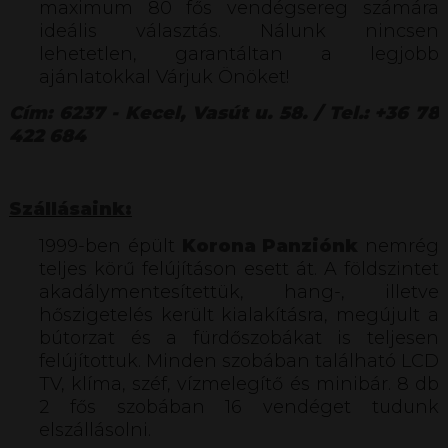
maximum 80 fős vendégsereg számára
ideális választás. Nálunk nincsen
lehetetlen, garantáltan a legjobb
ajánlatokkal Várjuk Önöket!
Cím: 6237 - Kecel, Vasút u. 58. / Tel.: +36 78
422 684
Szállásaink:
1999-ben épült
Korona Panziónk
nemrég
teljes körű felújításon esett át. A földszintet
akadálymentesítettük, hang-, illetve
hőszigetelés került kialakításra, megújult a
bútorzat és a fürdőszobákat is teljesen
felújítottuk. Minden szobában található LCD
TV, klíma, széf, vízmelegítő és minibár. 8 db
2 fős szobában 16 vendéget tudunk
elszállásolni.