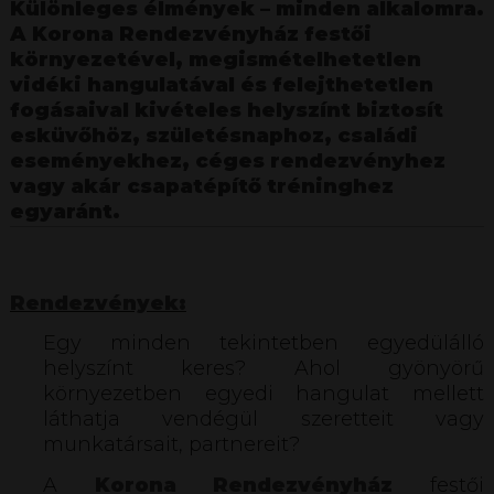
Különleges élmények – minden alkalomra.
A Korona Rendezvényház festői
környezetével, megismételhetetlen
vidéki hangulatával és felejthetetlen
fogásaival kivételes helyszínt biztosít
esküvőhöz, születésnaphoz, családi
eseményekhez, céges rendezvényhez
vagy akár csapatépítő tréninghez
egyaránt.
Rendezvények:
Egy minden tekintetben egyedülálló
helyszínt keres? Ahol gyönyörű
környezetben egyedi hangulat mellett
láthatja vendégül szeretteit vagy
munkatársait, partnereit?
A
Korona Rendezvényház
festői